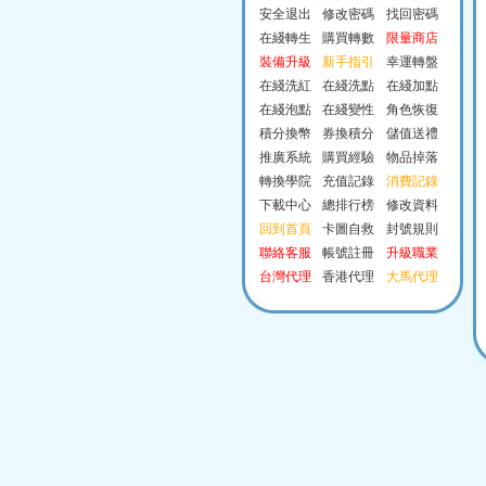
安全退出
修改密碼
找回密碼
在綫轉生
購買轉數
限量商店
裝備升級
新手指引
幸運轉盤
在綫洗紅
在綫洗點
在綫加點
在綫泡點
在綫變性
角色恢復
積分換幣
券換積分
儲值送禮
推廣系統
購買經驗
物品掉落
轉換學院
充值記錄
消費記錄
下載中心
總排行榜
修改資料
回到首頁
卡圖自救
封號規則
聯絡客服
帳號註冊
升級職業
台灣代理
香港代理
大馬代理